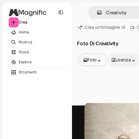
Crea
Crea un'immagine IA
C
Home
Ricerca
Foto Di Creativity
Stock
Foto
Licenza
Esplora
Tutte le immagini
Strumenti
Vettori
Illustrazioni
Foto
PSD
Modelli
Mockup
Video
Clip video
Motion graphic
Modelli di video
Icone
Modelli 3D
Font