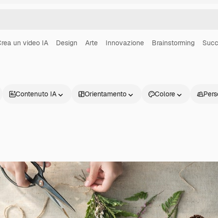
rea un video IA
Design
Arte
Innovazione
Brainstorming
Succ
Contenuto IA
Orientamento
Colore
Pers
Prodotti
Inizia