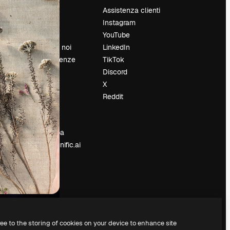
Prezzi
Assistenza clienti
Chi siamo
Instagram
Recensioni
YouTube
Lavora con noi
LinkedIn
Cerca tendenze
TikTok
Blog
Discord
Eventi
X
Slidesgo
Reddit
e
Vendi i tuoi
contenuti
Sala stampa
Cerchi magnific.ai
ree to the storing of cookies on your device to enhance site