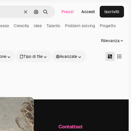
Prezzi
Accedi
Iscriviti
Cancella
Cerca per immagine
Ricerca
esso
Crescita
Idee
Talento
Problem solving
Progetto
Rilevanza
one
Tipo di file
Avanzate
Azienda
Contattaci