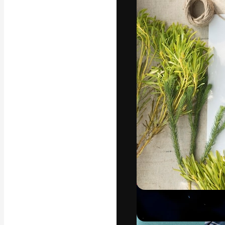
La piattaforma c
migliori lavori. 
creativi, impres
Italiano
Copyright © 2010