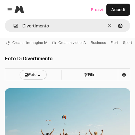
Magnific
Prezzi
Accedi
Close menu
Cancella
Cerca 
Crea un'immagine IA
Crea un video IA
Business
Fiori
Sport
Foto Di Divertimento
Foto
Filtri