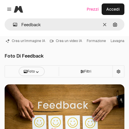
Magnific
Prezzi
Accedi
Close menu
Cancella
Cerca 
Crea un'immagine IA
Crea un video IA
Formazione
Lavagna
Foto Di Feedback
Foto
Filtri