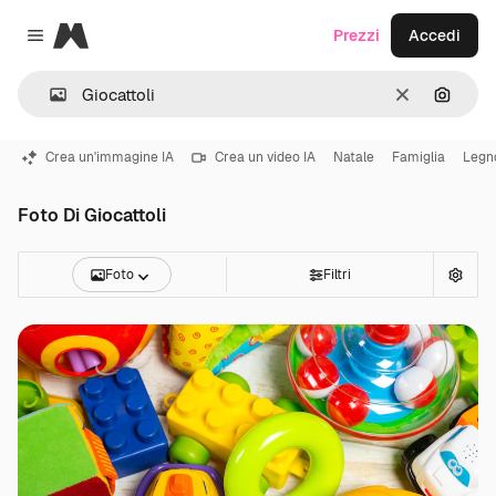
Magnific
Prezzi
Accedi
Close menu
Cancella
Cerca 
Crea un'immagine IA
Crea un video IA
Natale
Famiglia
Legn
Foto Di Giocattoli
Foto
Filtri