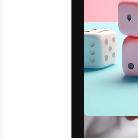
La piattaforma c
migliori lavori. 
creativi, impres
Italiano
Copyright © 2010