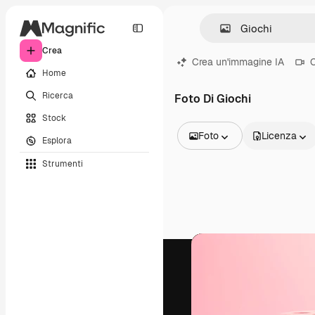
Crea
Crea un'immagine IA
C
Home
Ricerca
Foto Di Giochi
Stock
Foto
Licenza
Esplora
Tutte le immagini
Strumenti
Vettori
Illustrazioni
Foto
PSD
Modelli
Mockup
Video
Clip video
Motion graphic
Modelli di video
Icone
Modelli 3D
Font