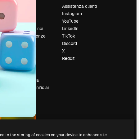
Prezzi
Assistenza clienti
Chi siamo
Instagram
Recensioni
YouTube
Lavora con noi
LinkedIn
Cerca tendenze
TikTok
Blog
Discord
Eventi
X
Slidesgo
Reddit
e
Vendi i tuoi
contenuti
Sala stampa
Cerchi magnific.ai
ree to the storing of cookies on your device to enhance site