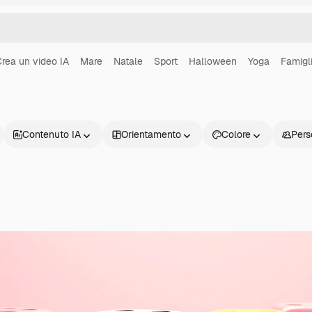
rea un video IA
Mare
Natale
Sport
Halloween
Yoga
Famigl
Contenuto IA
Orientamento
Colore
Pers
Prodotti
Inizia