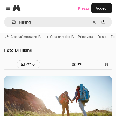
Magnific
Prezzi
Accedi
Close menu
Cancella
Cerca 
Crea un'immagine IA
Crea un video IA
Primavera
Estate
For
Foto Di Hiking
Foto
Filtri