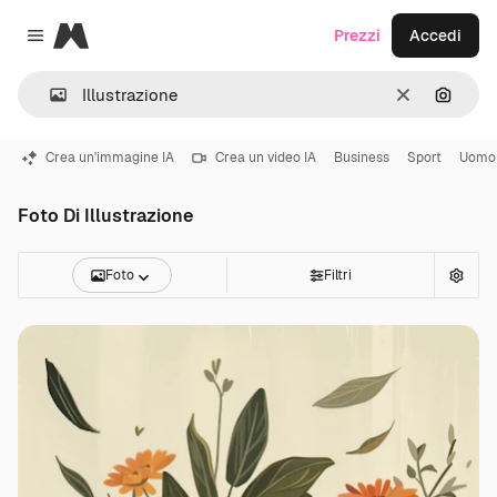
Magnific
Prezzi
Accedi
Close menu
Cancella
Cerca 
Crea un'immagine IA
Crea un video IA
Business
Sport
Uomo
Foto Di Illustrazione
Foto
Filtri