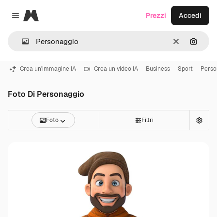
Magnific
Prezzi
Accedi
Close menu
Cancella
Cerca 
Crea un'immagine IA
Crea un video IA
Business
Sport
Perso
Foto Di Personaggio
Foto
Filtri