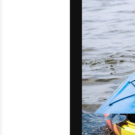
La piattaforma c
migliori lavori. 
creativi, impres
Italiano
Copyright © 2010