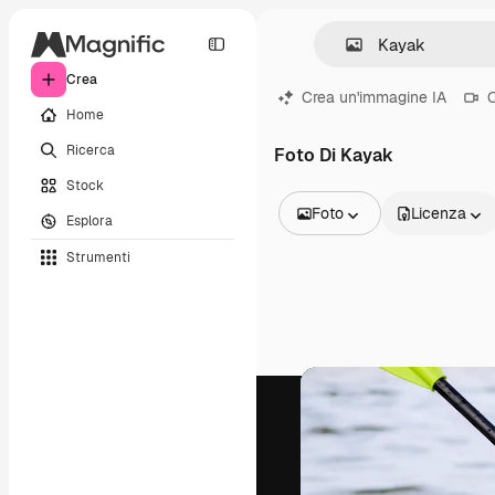
Crea
Crea un'immagine IA
C
Home
Ricerca
Foto Di Kayak
Stock
Foto
Licenza
Esplora
Tutte le immagini
Strumenti
Vettori
Illustrazioni
Foto
PSD
Modelli
Mockup
Video
Clip video
Motion graphic
Modelli di video
Icone
Modelli 3D
Font