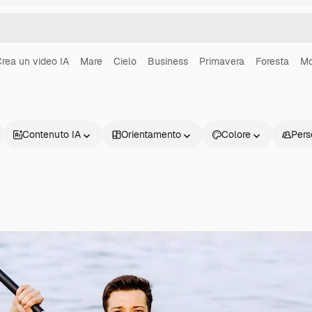
rea un video IA
Mare
Cielo
Business
Primavera
Foresta
Mo
Contenuto IA
Orientamento
Colore
Pers
Prodotti
Inizia