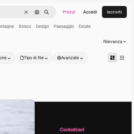
Prezzi
Accedi
Iscriviti
Cancella
Cerca per immagine
Ricerca
ntagne
Bosco
Design
Paesaggio
Estate
Rilevanza
one
Tipo di file
Avanzate
Azienda
Contattaci