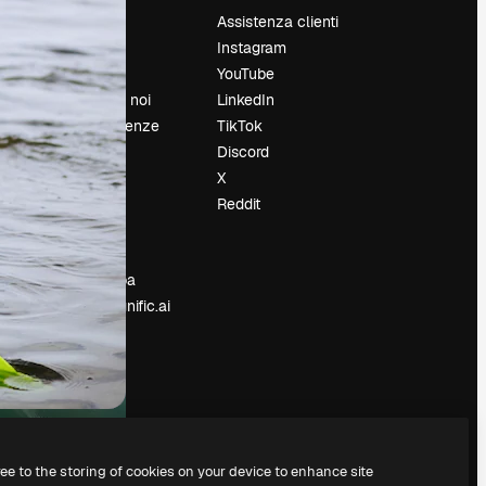
Prezzi
Assistenza clienti
Chi siamo
Instagram
Recensioni
YouTube
Lavora con noi
LinkedIn
Cerca tendenze
TikTok
Blog
Discord
Eventi
X
Slidesgo
Reddit
e
Vendi i tuoi
contenuti
Sala stampa
Cerchi magnific.ai
ree to the storing of cookies on your device to enhance site