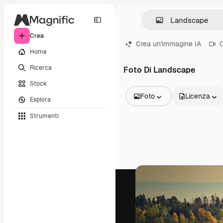
Crea
Crea un'immagine IA
C
Home
Ricerca
Foto Di Landscape
Stock
Foto
Licenza
Esplora
Tutte le immagini
Strumenti
Vettori
Illustrazioni
Foto
PSD
Modelli
Mockup
Video
Clip video
Motion graphic
Modelli di video
Icone
Modelli 3D
Font