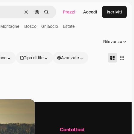
Prezzi
Accedi
Iscriviti
Cancella
Cerca per immagine
Ricerca
Montagne
Bosco
Ghiaccio
Estate
Rilevanza
one
Tipo di file
Avanzate
Azienda
Contattaci