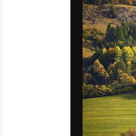
La piattaforma c
migliori lavori. 
creativi, impres
Italiano
Copyright © 2010