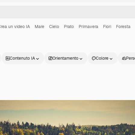
rea un video IA
Mare
Cielo
Prato
Primavera
Fiori
Foresta
Contenuto IA
Orientamento
Colore
Pers
Prodotti
Inizia