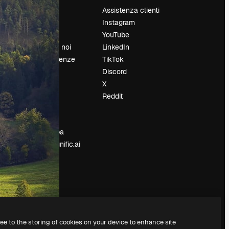
Prezzi
Assistenza clienti
Chi siamo
Instagram
Recensioni
YouTube
Lavora con noi
LinkedIn
Cerca tendenze
TikTok
Blog
Discord
Eventi
X
Slidesgo
Reddit
e
Vendi i tuoi
contenuti
Sala stampa
Cerchi magnific.ai
ree to the storing of cookies on your device to enhance site