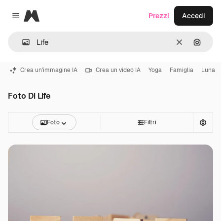
Magnific
Prezzi
Accedi
Close menu
Cancella
Cerca 
Crea un'immagine IA
Crea un video IA
Yoga
Famiglia
Luna
Foto Di Life
Foto
Filtri