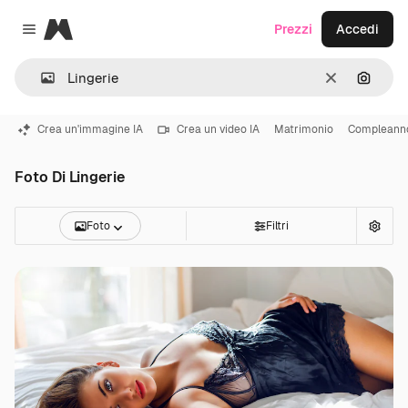
Magnific
Prezzi
Accedi
Close menu
Cancella
Cerca 
Crea un'immagine IA
Crea un video IA
Matrimonio
Compleann
Foto Di Lingerie
Foto
Filtri