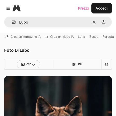
Magnific
Prezzi
Accedi
Close menu
Cancella
Cerca 
Crea un'immagine IA
Crea un video IA
Luna
Bosco
Foresta
Foto Di Lupo
Foto
Filtri