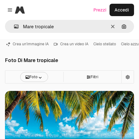
Magnific
Prezzi
Accedi
Close menu
Cancella
Cerca 
Crea un'immagine IA
Crea un video IA
Cielo stellato
Cielo azzu
Foto Di Mare tropicale
Foto
Filtri