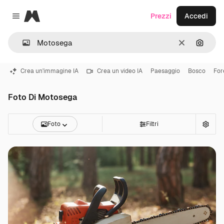
Magnific
Prezzi
Accedi
Close menu
Cancella
Cerca 
Crea un'immagine IA
Crea un video IA
Paesaggio
Bosco
For
Foto Di Motosega
Foto
Filtri