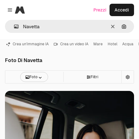
Magnific
Prezzi
Accedi
Close menu
Cancella
Cerca 
Crea un'immagine IA
Crea un video IA
Mare
Hotel
Acqua
Foto Di Navetta
Foto
Filtri