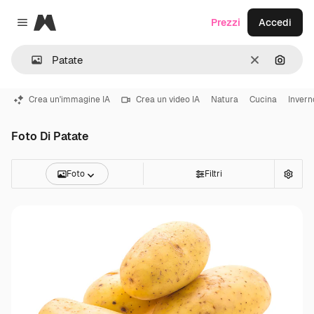
Magnific
Prezzi
Accedi
Close menu
Cancella
Cerca 
Crea un'immagine IA
Crea un video IA
Natura
Cucina
Invern
Foto Di Patate
Foto
Filtri