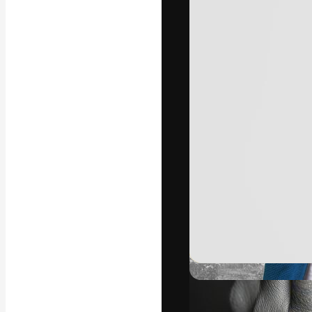
La piattaforma c
migliori lavori. 
creativi, impres
Italiano
Copyright © 2010