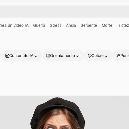
rea un video IA
Guerra
Stress
Ansia
Serpente
Morte
Triste
Contenuto IA
Orientamento
Colore
Pers
Prodotti
Inizia