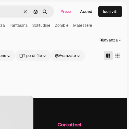
Prezzi
Accedi
Iscriviti
Cancella
Cerca per immagine
Ricerca
zza
Fantasma
Solitudine
Zombie
Malessere
Rilevanza
one
Tipo di file
Avanzate
Azienda
Contattaci