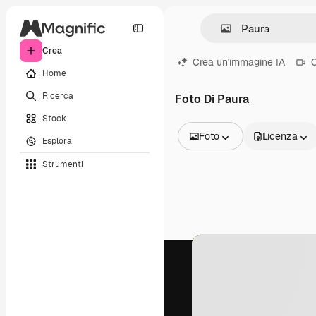
Crea
Crea un'immagine IA
C
Home
Ricerca
Foto Di Paura
Stock
Foto
Licenza
Esplora
Tutte le immagini
Strumenti
Vettori
Illustrazioni
Foto
PSD
Modelli
Mockup
Video
Clip video
Motion graphic
Modelli di video
Icone
Modelli 3D
Font