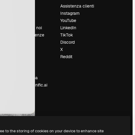
Prezzi
Assistenza clienti
Chi siamo
Instagram
Recensioni
YouTube
Lavora con noi
LinkedIn
Cerca tendenze
TikTok
Blog
Discord
Eventi
X
Slidesgo
Reddit
e
Vendi i tuoi
contenuti
Sala stampa
Cerchi magnific.ai
ree to the storing of cookies on your device to enhance site