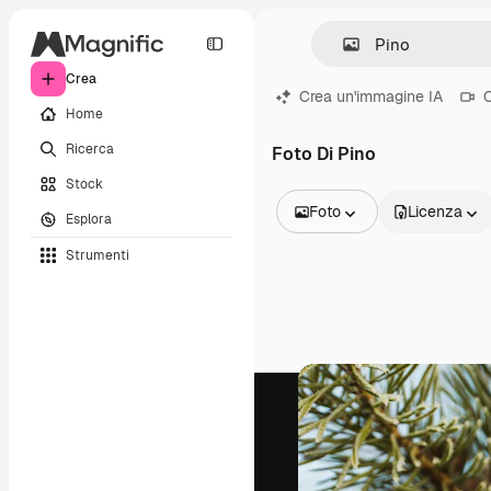
Crea
Crea un'immagine IA
C
Home
Ricerca
Foto Di Pino
Stock
Foto
Licenza
Esplora
Tutte le immagini
Strumenti
Vettori
Illustrazioni
Foto
PSD
Modelli
Mockup
Video
Clip video
Motion graphic
Modelli di video
Icone
Modelli 3D
Font