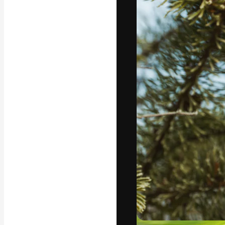
La piattaforma c
migliori lavori. 
creativi, impres
Italiano
Copyright © 2010