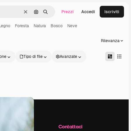
Prezzi
Accedi
Iscriviti
Cancella
Cerca per immagine
Ricerca
Legno
Foresta
Natura
Bosco
Neve
Rilevanza
one
Tipo di file
Avanzate
Azienda
Contattaci