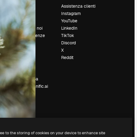
Prezzi
Assistenza clienti
Chi siamo
Instagram
Recensioni
YouTube
Lavora con noi
LinkedIn
Cerca tendenze
TikTok
Blog
Discord
Eventi
X
Slidesgo
Reddit
e
Vendi i tuoi
contenuti
Sala stampa
Cerchi magnific.ai
ree to the storing of cookies on your device to enhance site