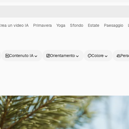
rea un video IA
Primavera
Yoga
Sfondo
Estate
Paesaggio
Contenuto IA
Orientamento
Colore
Pers
Prodotti
Inizia