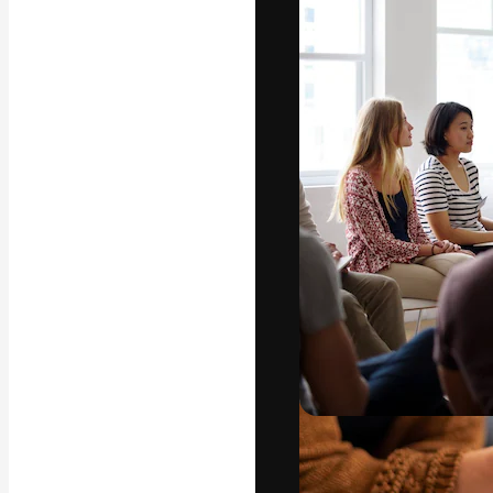
La piattaforma c
migliori lavori. 
creativi, impres
Italiano
Copyright © 2010