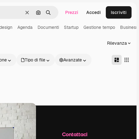
Prezzi
Accedi
Iscriviti
Cancella
Cerca per immagine
Ricerca
design
Agenda
Documenti
Startup
Gestione tempo
Business
Rilevanza
one
Tipo di file
Avanzate
Azienda
Contattaci