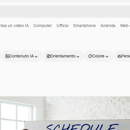
rea un video IA
Computer
Ufficio
Smartphone
Azienda
Web 
Contenuto IA
Orientamento
Colore
Pers
Prodotti
Inizia