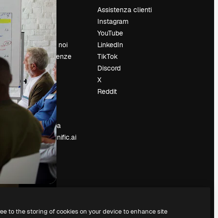
Prezzi
Assistenza clienti
Chi siamo
Instagram
Recensioni
YouTube
Lavora con noi
LinkedIn
Cerca tendenze
TikTok
Blog
Discord
Eventi
X
Slidesgo
Reddit
e
Vendi i tuoi
contenuti
Sala stampa
Cerchi magnific.ai
ree to the storing of cookies on your device to enhance site