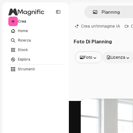
Crea
Crea un'immagine IA
C
Home
Ricerca
Foto Di Planning
Stock
Foto
Licenza
Esplora
Tutte le immagini
Strumenti
Vettori
Illustrazioni
Foto
PSD
Modelli
Mockup
Video
Clip video
Motion graphic
Modelli di video
Icone
Modelli 3D
Font