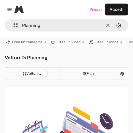
Magnific
Prezzi
Accedi
Close menu
Cancella
Cerca 
Crea un'immagine IA
Crea un video IA
Crea un'icona IA
Ba
Vettori Di Planning
Vettori
Filtri