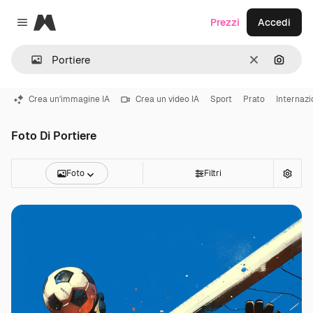
Magnific
Prezzi
Accedi
Close menu
Cancella
Cerca 
Crea un'immagine IA
Crea un video IA
Sport
Prato
Internazi
Foto Di Portiere
Foto
Filtri