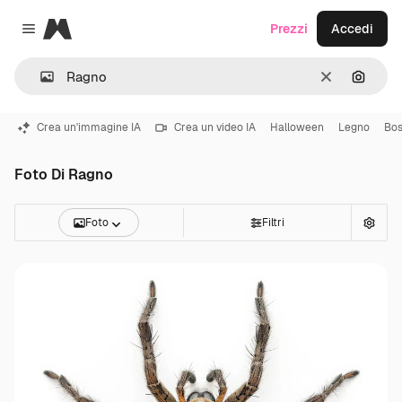
Magnific
Prezzi
Accedi
Close menu
Cancella
Cerca 
Crea un'immagine IA
Crea un video IA
Halloween
Legno
Bo
Foto Di Ragno
Foto
Filtri