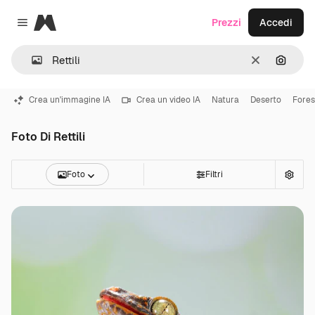
Magnific
Prezzi
Accedi
Close menu
Cancella
Cerca 
Crea un'immagine IA
Crea un video IA
Natura
Deserto
Fores
Foto Di Rettili
Foto
Filtri