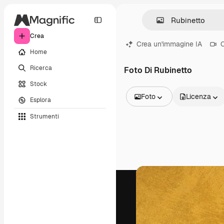
Crea
Crea un'immagine IA
C
Home
Ricerca
Foto Di Rubinetto
Stock
Foto
Licenza
Esplora
Tutte le immagini
Strumenti
Vettori
Illustrazioni
Foto
PSD
Modelli
Mockup
Video
Clip video
Motion graphic
Modelli di video
Icone
Modelli 3D
Font