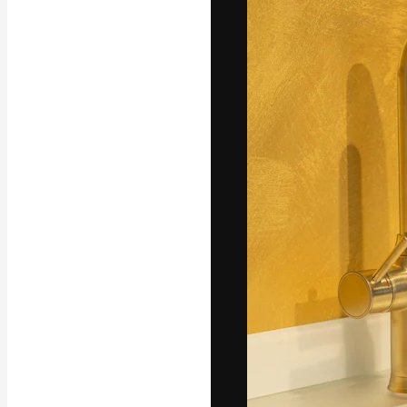
La piattaforma c
migliori lavori. 
creativi, impres
Italiano
Copyright © 2010