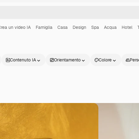
rea un video IA
Famiglia
Casa
Design
Spa
Acqua
Hotel
Contenuto IA
Orientamento
Colore
Pers
Prodotti
Inizia