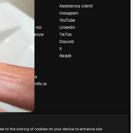
Prezzi
Assistenza clienti
Chi siamo
Instagram
Recensioni
YouTube
Lavora con noi
LinkedIn
Cerca tendenze
TikTok
Blog
Discord
Eventi
X
Slidesgo
Reddit
e
Vendi i tuoi
contenuti
Sala stampa
Cerchi magnific.ai
ree to the storing of cookies on your device to enhance site