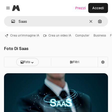
Magnific
Prezzi
Accedi
Close menu
Cancella
Cerca 
Crea un'immagine IA
Crea un video IA
Computer
Business
F
Foto Di Saas
Foto
Filtri