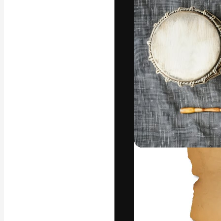
La piattaforma c
migliori lavori. 
creativi, impres
Italiano
Copyright © 2010