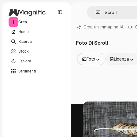
Crea
Crea un'immagine IA
C
Home
Ricerca
Foto Di Scroll
Stock
Foto
Licenza
Esplora
Tutte le immagini
Strumenti
Vettori
Illustrazioni
Foto
PSD
Modelli
Mockup
Video
Clip video
Motion graphic
Modelli di video
Icone
Modelli 3D
Font