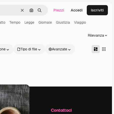
Prezzi
Accedi
Iscriviti
Cancella
Cerca per immagine
Ricerca
atto
Tempo
Legge
Giornale
Giustizia
Viaggio
Rilevanza
one
Tipo di file
Avanzate
Azienda
Contattaci