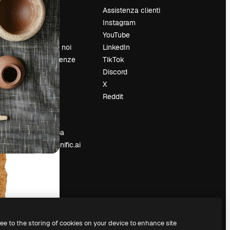
Prezzi
Assistenza clienti
Chi siamo
Instagram
Recensioni
YouTube
Lavora con noi
LinkedIn
Cerca tendenze
TikTok
Blog
Discord
Eventi
X
Slidesgo
Reddit
e
Vendi i tuoi
contenuti
Sala stampa
Cerchi magnific.ai
ree to the storing of cookies on your device to enhance site