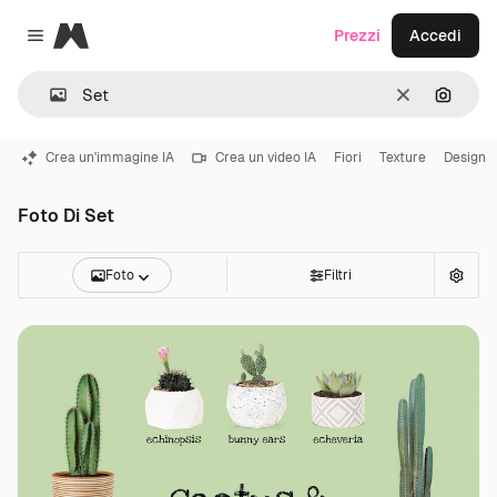
Magnific
Prezzi
Accedi
Close menu
Cancella
Cerca 
Crea un'immagine IA
Crea un video IA
Fiori
Texture
Design
Foto Di Set
Foto
Filtri