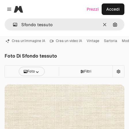
Magnific
Prezzi
Accedi
Close menu
Cancella
Cerca 
Crea un'immagine IA
Crea un video IA
Vintage
Sartoria
Mod
Foto Di Sfondo tessuto
Foto
Filtri