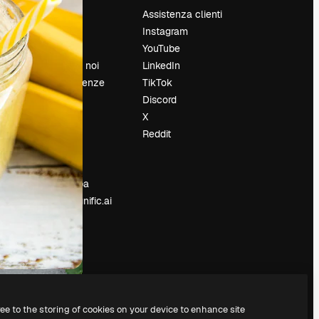
Prezzi
Assistenza clienti
Chi siamo
Instagram
Recensioni
YouTube
Lavora con noi
LinkedIn
Cerca tendenze
TikTok
Blog
Discord
Eventi
X
Slidesgo
Reddit
e
Vendi i tuoi
contenuti
Sala stampa
Cerchi magnific.ai
ree to the storing of cookies on your device to enhance site