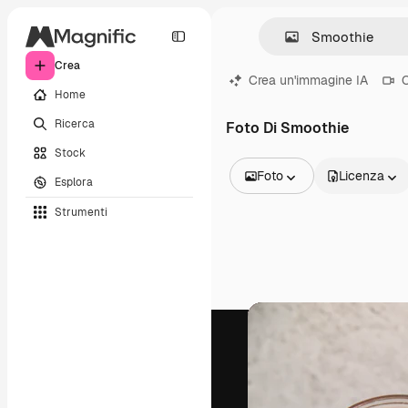
Crea
Crea un'immagine IA
C
Home
Ricerca
Foto Di Smoothie
Stock
Foto
Licenza
Esplora
Tutte le immagini
Strumenti
Vettori
Illustrazioni
Foto
PSD
Modelli
Mockup
Video
Clip video
Motion graphic
Modelli di video
Icone
Modelli 3D
Font