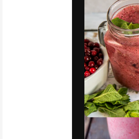
La piattaforma c
migliori lavori. 
creativi, impres
Italiano
Copyright © 2010