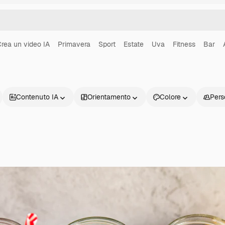
rea un video IA
Primavera
Sport
Estate
Uva
Fitness
Bar
Contenuto IA
Orientamento
Colore
Pers
Prodotti
Inizia