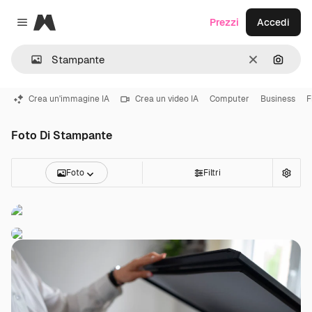
Magnific
Prezzi
Accedi
Close menu
Cancella
Cerca 
Crea un'immagine IA
Crea un video IA
Computer
Business
F
Foto Di Stampante
Foto
Filtri