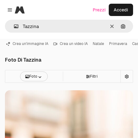
Magnific
Prezzi
Accedi
Close menu
Cancella
Cerca 
Crea un'immagine IA
Crea un video IA
Natale
Primavera
Ca
Foto Di Tazzina
Foto
Filtri