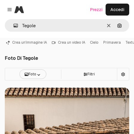
Magnific
Prezzi
Accedi
Close menu
Cancella
Cerca 
Crea un'immagine IA
Crea un video IA
Cielo
Primavera
Text
Foto Di Tegole
Foto
Filtri