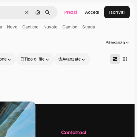
Prezzi
Accedi
Iscriviti
Cancella
Cerca per immagine
Ricerca
a
Neve
Cantiere
Nuvole
Camion
Strada
Rilevanza
one
Tipo di file
Avanzate
Azienda
Contattaci