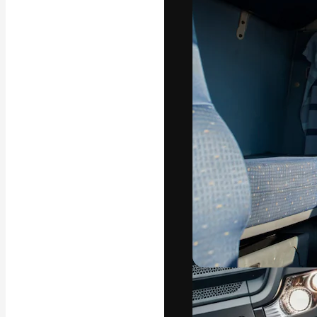
La piattaforma c
migliori lavori. 
creativi, impres
Italiano
Copyright © 2010