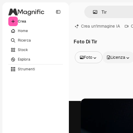
Crea
Crea un'immagine IA
C
Home
Ricerca
Foto Di Tir
Stock
Foto
Licenza
Esplora
Tutte le immagini
Strumenti
Vettori
Illustrazioni
Foto
PSD
Modelli
Mockup
Video
Clip video
Motion graphic
Modelli di video
Icone
Modelli 3D
Font