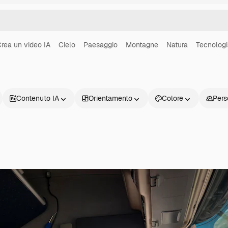
rea un video IA
Cielo
Paesaggio
Montagne
Natura
Tecnologi
Contenuto IA
Orientamento
Colore
Pers
Prodotti
Inizia