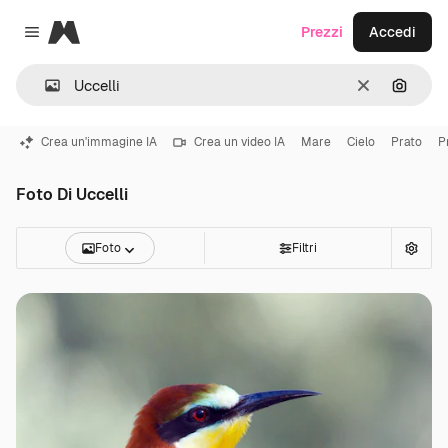
Magnific
Prezzi
Accedi
Close menu
Cancella
Cerca 
Crea un'immagine IA
Crea un video IA
Mare
Cielo
Prato
P
Foto Di Uccelli
Foto
Filtri