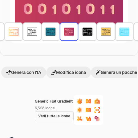
Genera con l'IA
Modifica icona
Genera un pacchet
Generic Flat Gradient
6,528
Icone
Vedi tutte le icone