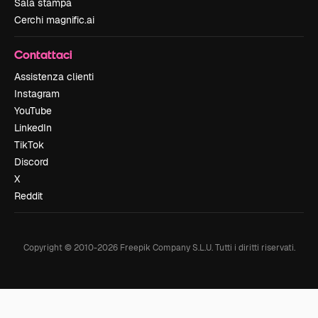
Sala stampa
Cerchi magnific.ai
Contattaci
Assistenza clienti
Instagram
YouTube
LinkedIn
TikTok
Discord
X
Reddit
Copyright © 2010-
2026
Freepik Company S.L.U.
Tutti i diritti riservati
.