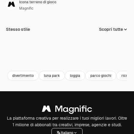
Icona terreno di gioco
Magnific
Stesso stile
Scopri tutte
divertimento
luna park
loggia
parco giochi
ricreaz
La piattaforma creativa per realizzare i tuoi migliori lavori. Oltre
1 milione di abbonati tra creativi, imprese, agenzie e studi.
Italiano