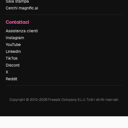
Sala stampa
Cerchi magnific.ai
Contattaci
Assistenza clienti
Instagram
YouTube
LinkedIn
TikTok
Discord
X
Reddit
Copyright © 2010-
2026
Freepik Company S.L.U.
Tutti i diritti riservati
.