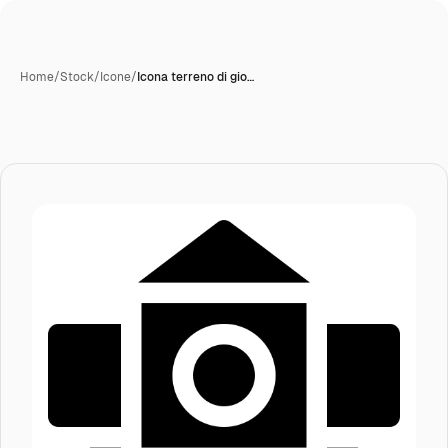
Home
/
Stock
/
Icone
/
Icona terreno di gio…