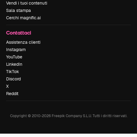
Vendi i tuoi contenuti
Sala stampa
Cerchi magnific.ai
Contattaci
Assistenza clienti
Instagram
YouTube
LinkedIn
TikTok
Discord
X
Reddit
Copyright © 2010-
2026
Freepik Company S.L.U.
Tutti i diritti riservati
.