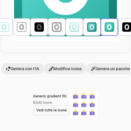
Genera con l'IA
Modifica icona
Genera un pacchet
Generic gradient fill
8,542
Icone
Vedi tutte le icone