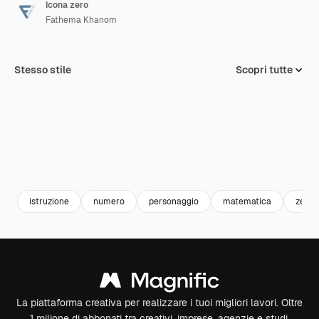
Icona zero
Fathema Khanom
Stesso stile
Scopri tutte
istruzione
numero
personaggio
matematica
zero
La piattaforma creativa per realizzare i tuoi migliori lavori. Oltre
1 milione di abbonati tra creativi, imprese, agenzie e studi.