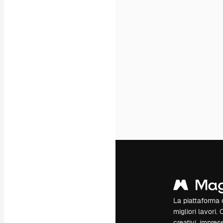
La piattaforma c
migliori lavori. 
creativi, impres