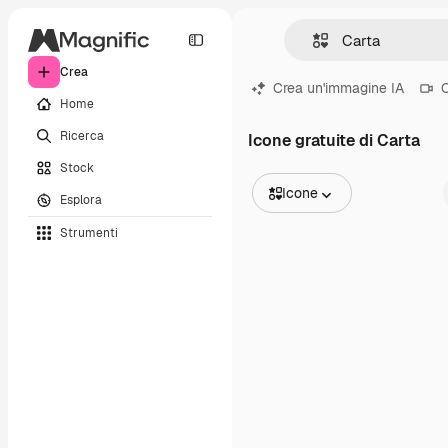
Crea
Crea un'immagine IA
C
Home
Ricerca
Icone gratuite di Carta
Stock
Icone
Esplora
Tutte le immagini
Strumenti
Vettori
Illustrazioni
Foto
PSD
Modelli
Mockup
Video
Clip video
Motion graphic
Modelli di video
Icone
Modelli 3D
Font