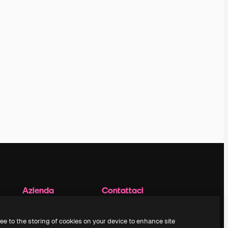
Azienda
Contattaci
Prezzi
Assistenza clienti
Chi siamo
Instagram
ree to the storing of cookies on your device to enhance site