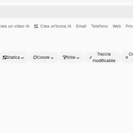
rea un video IA
Crea un'icona IA
Email
Telefono
Web
Pri
Traccia
Co
Statica
Colore
Stile
modificabile
Statica
Animata
Sticker
Interfaccia