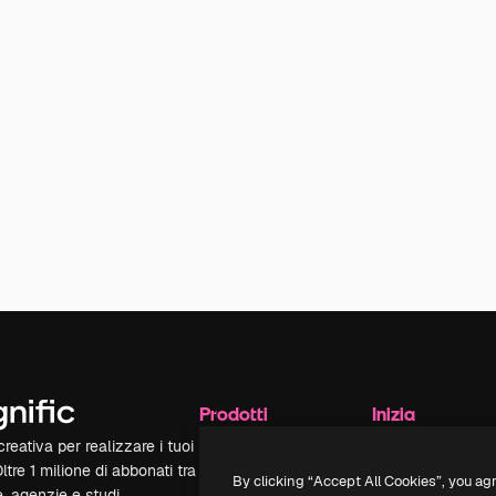
Prodotti
Inizia
reativa per realizzare i tuoi
Spaces
Academy
Oltre 1 milione di abbonati tra
Assistente IA
Documentazione
By clicking “Accept All Cookies”, you ag
e, agenzie e studi.