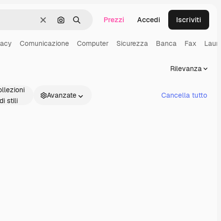
Prezzi
Accedi
Iscriviti
Cancella
Cerca per immagine
Ricerca
vacy
Comunicazione
Computer
Sicurezza
Banca
Fax
Laur
Rilevanza
llezioni
Avanzate
Cancella tutto
di stili