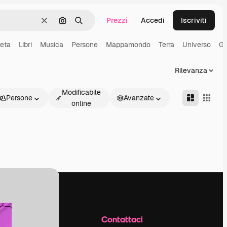
Prezzi
Accedi
Iscriviti
Cancella
Cerca per immagine
Ricerca
eta
Libri
Musica
Persone
Mappamondo
Terra
Universo
Gl
Rilevanza
Modificabile
Persone
Avanzate
online
Azienda
Contattaci