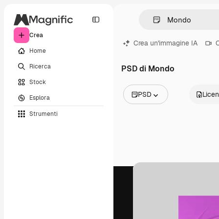
Crea
Crea un'immagine IA
C
Home
Ricerca
PSD di Mondo
Stock
PSD
Lice
Esplora
Tutte le immagini
Strumenti
Vettori
Illustrazioni
Foto
PSD
Modelli
Mockup
Video
Clip video
Motion graphic
Modelli di video
Icone
Modelli 3D
Font