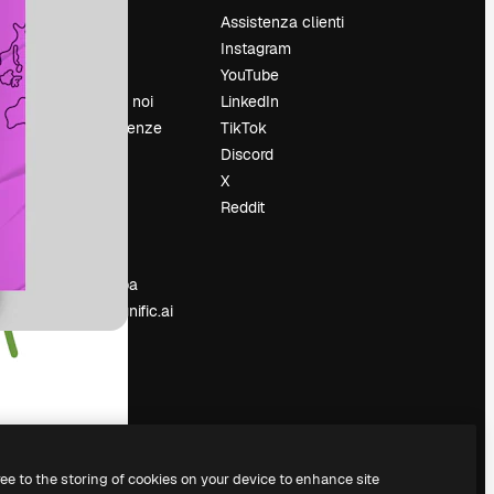
Prezzi
Assistenza clienti
Chi siamo
Instagram
Recensioni
YouTube
Lavora con noi
LinkedIn
Cerca tendenze
TikTok
Blog
Discord
Eventi
X
Slidesgo
Reddit
e
Vendi i tuoi
contenuti
Sala stampa
Cerchi magnific.ai
ree to the storing of cookies on your device to enhance site