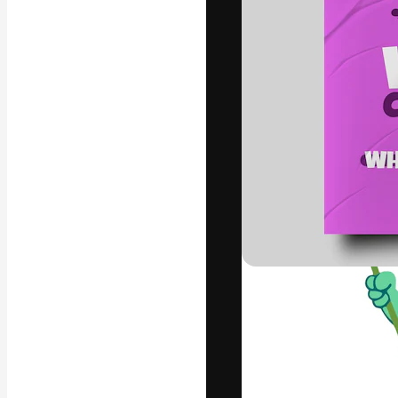
La piattaforma c
migliori lavori. 
creativi, impres
Italiano
Copyright © 2010