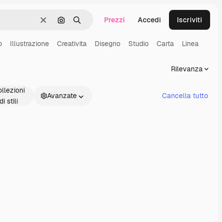
Prezzi
Accedi
Iscriviti
Cancella
Cerca per immagine
Ricerca
o
Illustrazione
Creativita
Disegno
Studio
Carta
Linea
Rilevanza
llezioni
Avanzate
Cancella tutto
di stili