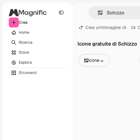
Crea
Crea un'immagine IA
C
Home
Ricerca
Icone gratuite di Schizzo
Stock
Icone
Esplora
Tutte le immagini
Strumenti
Vettori
Illustrazioni
Foto
PSD
Modelli
Mockup
Video
Clip video
Motion graphic
Modelli di video
Icone
Modelli 3D
Font