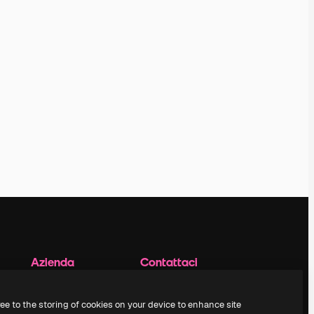
Azienda
Contattaci
Prezzi
Assistenza clienti
Chi siamo
Instagram
ree to the storing of cookies on your device to enhance site