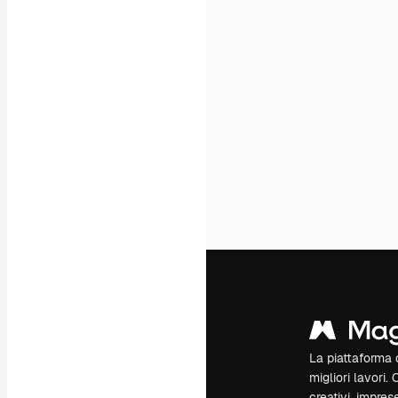
La piattaforma c
migliori lavori. 
creativi, impres