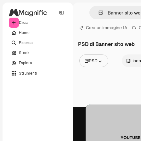
Crea
Crea un'immagine IA
C
Home
Ricerca
PSD di Banner sito web
Stock
PSD
Lice
Esplora
Tutte le immagini
Strumenti
Vettori
Illustrazioni
Foto
PSD
Modelli
Mockup
Video
Clip video
Motion graphic
Modelli di video
Icone
Modelli 3D
Font