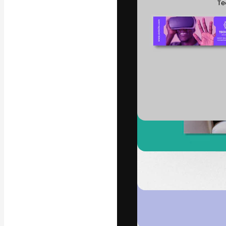
La piattaforma c
migliori lavori. 
creativi, impres
Italiano
Copyright © 2010