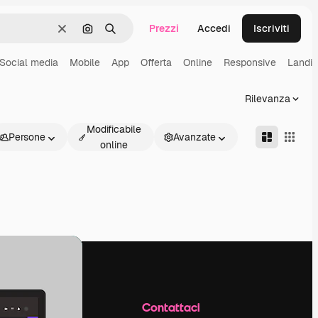
Prezzi
Accedi
Iscriviti
Cancella
Cerca per immagine
Ricerca
Social media
Mobile
App
Offerta
Online
Responsive
Landi
Rilevanza
Modificabile
Persone
Avanzate
online
Azienda
Contattaci