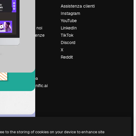
Prezzi
Assistenza clienti
Chi siamo
Instagram
Recensioni
YouTube
Lavora con noi
LinkedIn
Cerca tendenze
TikTok
Blog
Discord
Eventi
X
Slidesgo
Reddit
e
Vendi i tuoi
contenuti
Sala stampa
Cerchi magnific.ai
ree to the storing of cookies on your device to enhance site