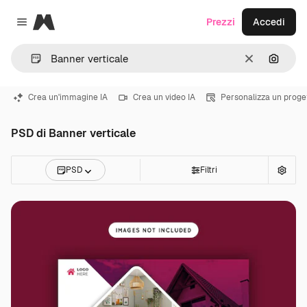
Magnific
Prezzi
Accedi
Close menu
Cancella
Cerca 
Crea un'immagine IA
Crea un video IA
Personalizza un proge
PSD di Banner verticale
PSD
Filtri