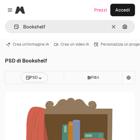
Magnific
Prezzi
Accedi
Close menu
Cancella
Cerca 
Crea un'immagine IA
Crea un video IA
Personalizza un proge
PSD di Bookshelf
PSD
Filtri