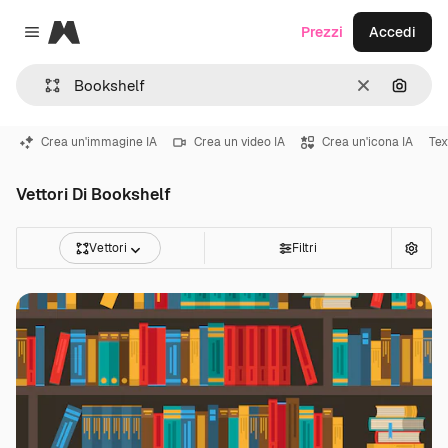
Magnific
Prezzi
Accedi
Close menu
Cancella
Cerca 
Crea un'immagine IA
Crea un video IA
Crea un'icona IA
Tex
Vettori Di Bookshelf
Vettori
Filtri