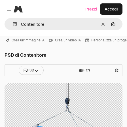
Magnific
Prezzi
Accedi
Close menu
Cancella
Cerca 
Crea un'immagine IA
Crea un video IA
Personalizza un proge
PSD di Contenitore
PSD
Filtri