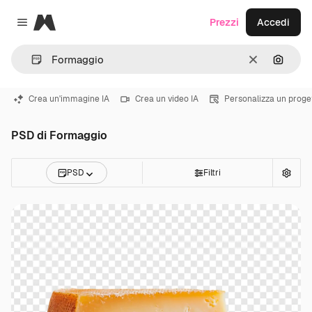
Magnific
Prezzi
Accedi
Close menu
Cancella
Cerca 
Crea un'immagine IA
Crea un video IA
Personalizza un proge
PSD di Formaggio
PSD
Filtri