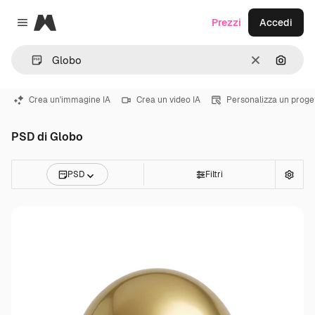
Magnific
Prezzi
Accedi
Close menu
Cancella
Cerca 
Crea un'immagine IA
Crea un video IA
Personalizza un proge
PSD di Globo
PSD
Filtri