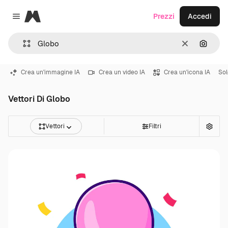
Magnific
Prezzi
Accedi
Close menu
Cancella
Cerca 
Crea un'immagine IA
Crea un video IA
Crea un'icona IA
Sol
Vettori Di Globo
Vettori
Filtri