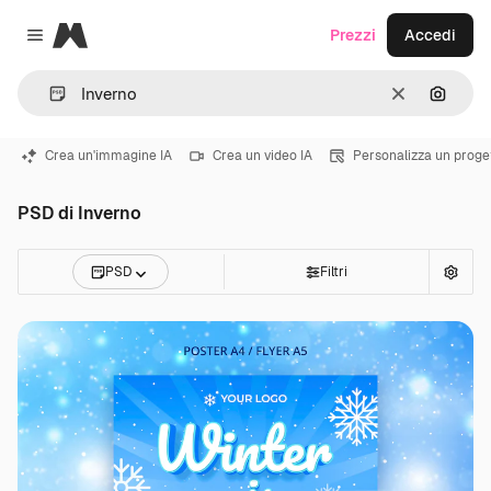
Magnific
Prezzi
Accedi
Close menu
Cancella
Cerca 
Crea un'immagine IA
Crea un video IA
Personalizza un proge
PSD di Inverno
PSD
Filtri